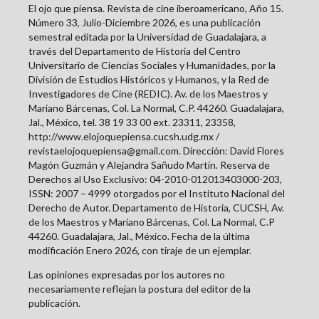
El ojo que piensa. Revista de cine iberoamericano, Año 15.
Número 33, Julio-Diciembre 2026, es una publicación
semestral editada por la Universidad de Guadalajara, a
través del Departamento de Historia del Centro
Universitario de Ciencias Sociales y Humanidades, por la
División de Estudios Históricos y Humanos, y la Red de
Investigadores de Cine (REDIC). Av. de los Maestros y
Mariano Bárcenas, Col. La Normal, C.P. 44260. Guadalajara,
Jal., México, tel. 38 19 33 00 ext. 23311, 23358,
http://www.elojoquepiensa.cucsh.udg.mx /
revistaelojoquepiensa@gmail.com. Dirección: David Flores
Magón Guzmán y Alejandra Sañudo Martín. Reserva de
Derechos al Uso Exclusivo: 04-2010-012013403000-203,
ISSN: 2007 – 4999 otorgados por el Instituto Nacional del
Derecho de Autor. Departamento de Historia, CUCSH, Av.
de los Maestros y Mariano Bárcenas, Col. La Normal, C.P
44260. Guadalajara, Jal., México. Fecha de la última
modificación Enero 2026, con tiraje de un ejemplar.
Las opiniones expresadas por los autores no
necesariamente reflejan la postura del editor de la
publicación.