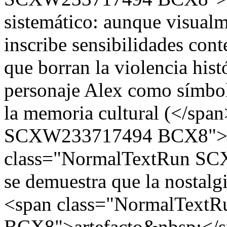
sistemático: aunque visual
inscribe sensibilidades con
que borran la violencia histó
personaje Alex como símbol
la memoria cultural (</sp
SCXW233717494 BCX8">E
class="NormalTextRun S
se demuestra que la nostal
<span class="NormalTex
BCX8">artefacto&nbsp;</