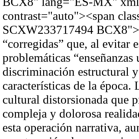
BCX8" lang="ES-MX" xml:
contrast="auto"><span cla
SCXW233717494 BCX8">pri
“corregidas” que, al evitar 
problemáticas “enseñanzas u
discriminación estructural y 
características de la época.
cultural distorsionada que pr
compleja y dolorosa realida
esta operación narrativa, a