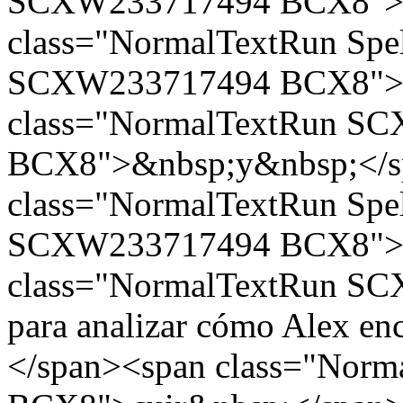
SCXW233717494 BCX8">(
class="NormalTextRun Spe
SCXW233717494 BCX8">Ni
class="NormalTextRun S
BCX8">&nbsp;y&nbsp;</s
class="NormalTextRun Spe
SCXW233717494 BCX8">S
class="NormalTextRun S
para analizar cómo Alex e
</span><span class="No