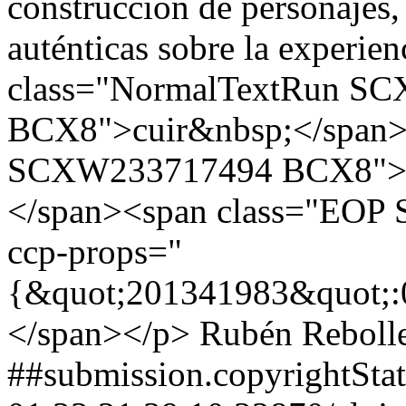
construcción de personajes,
auténticas sobre la experi
class="NormalTextRun S
BCX8">cuir&nbsp;</span>
SCXW233717494 BCX8">his
</span><span class="EOP
ccp-props="
{&quot;201341983&quot;:
</span></p>
Rubén Reboll
##submission.copyrightSt