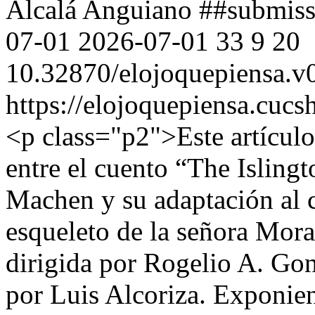
Alcalá Anguiano
##submiss
07-01
2026-07-01
33
9
20
10.32870/elojoquepiensa.v
https://elojoquepiensa.cuc
<p class="p2">Este artículo
entre el cuento “The Isling
Machen y su adaptación al
esqueleto de la señora Mor
dirigida por Rogelio A. Go
por Luis Alcoriza. Exponien