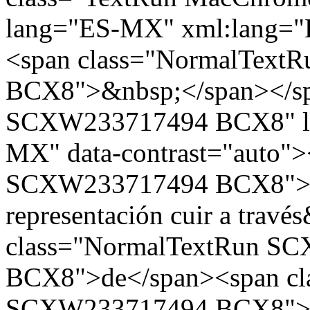
lang="ES-MX" xml:lang="E
<span class="NormalTex
BCX8">&nbsp;</span></sp
SCXW233717494 BCX8" la
MX" data-contrast="auto"
SCXW233717494 BCX8">(2
representación cuir a trav
class="NormalTextRun S
BCX8">de</span><span cl
SCXW233717494 BCX8">&