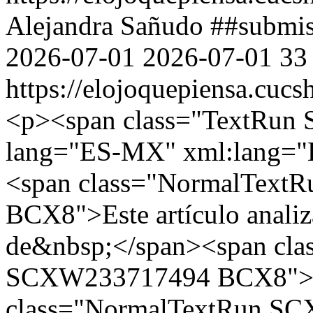
Alejandra Sañudo
##submis
2026-07-01
2026-07-01
33
https://elojoquepiensa.cuc
<p><span class="TextRu
lang="ES-MX" xml:lang="E
<span class="NormalTex
BCX8">Este artículo analiz
de&nbsp;</span><span cla
SCXW233717494 BCX8">st
class="NormalTextRun S