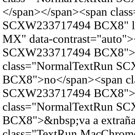
</span></span><span cla
SCXW233717494 BCX8" la
MX" data-contrast="auto"
SCXW233717494 BCX8">N
class="NormalTextRun S
BCX8">no</span><span cl
SCXW233717494 BCX8">s
class="NormalTextRun S
BCX8">&nbsp;va a extraña
class="TextRun MacChro