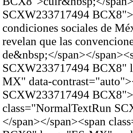
BCX8">cuir&nbsp;</span>
SCXW233717494 BCX8">que
condiciones sociales de Mé
revelan que las convencione
de&nbsp;</span></span><s
SCXW233717494 BCX8" la
MX" data-contrast="auto"
SCXW233717494 BCX8">st
class="NormalTextRun S
</span></span><span cla