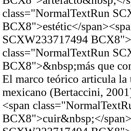
class="NormalTextRun S
BCX8">estétic</span><spa
SCXW233717494 BCX8">o
class="NormalTextRun S
BCX8">&nbsp;más que como 
El marco teórico articula la
mexicano (Bertaccini, 2001
<span class="NormalTex
BCX8">cuir&nbsp;</span>