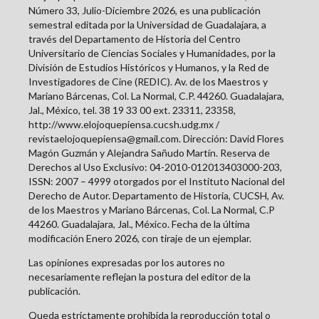
Número 33, Julio-Diciembre 2026, es una publicación
semestral editada por la Universidad de Guadalajara, a
través del Departamento de Historia del Centro
Universitario de Ciencias Sociales y Humanidades, por la
División de Estudios Históricos y Humanos, y la Red de
Investigadores de Cine (REDIC). Av. de los Maestros y
Mariano Bárcenas, Col. La Normal, C.P. 44260. Guadalajara,
Jal., México, tel. 38 19 33 00 ext. 23311, 23358,
http://www.elojoquepiensa.cucsh.udg.mx /
revistaelojoquepiensa@gmail.com. Dirección: David Flores
Magón Guzmán y Alejandra Sañudo Martín. Reserva de
Derechos al Uso Exclusivo: 04-2010-012013403000-203,
ISSN: 2007 – 4999 otorgados por el Instituto Nacional del
Derecho de Autor. Departamento de Historia, CUCSH, Av.
de los Maestros y Mariano Bárcenas, Col. La Normal, C.P
44260. Guadalajara, Jal., México. Fecha de la última
modificación Enero 2026, con tiraje de un ejemplar.
Las opiniones expresadas por los autores no
necesariamente reflejan la postura del editor de la
publicación.
Queda estrictamente prohibida la reproducción total o