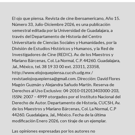
El ojo que piensa. Revista de cine iberoamericano, Año 15.
Número 33, Julio-Diciembre 2026, es una publicación
semestral editada por la Universidad de Guadalajara, a
través del Departamento de Historia del Centro
Universitario de Ciencias Sociales y Humanidades, por la
División de Estudios Históricos y Humanos, y la Red de
Investigadores de Cine (REDIC). Av. de los Maestros y
Mariano Bárcenas, Col. La Normal, C.P. 44260. Guadalajara,
Jal., México, tel. 38 19 33 00 ext. 23311, 23358,
http://www.elojoquepiensa.cucsh.udg.mx /
revistaelojoquepiensa@gmail.com. Dirección: David Flores
Magón Guzmán y Alejandra Sañudo Martín. Reserva de
Derechos al Uso Exclusivo: 04-2010-012013403000-203,
ISSN: 2007 – 4999 otorgados por el Instituto Nacional del
Derecho de Autor. Departamento de Historia, CUCSH, Av.
de los Maestros y Mariano Bárcenas, Col. La Normal, C.P
44260. Guadalajara, Jal., México. Fecha de la última
modificación Enero 2026, con tiraje de un ejemplar.
Las opiniones expresadas por los autores no