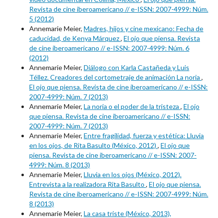
Revista de cine iberoamericano // e-ISSN: 2007-4999: Núm.
5 (2012)
Annemarie Meier,
Madres, hijos y cine mexicano: Fecha de
caducidad, de Kenya Márquez
,
El ojo que piensa. Revista
de cine iberoamericano // e-ISSN: 2007-4999: Núm. 6
(2012)
Annemarie Meier,
Diálogo con Karla Castañeda y Luis
Téllez. Creadores del cortometraje de animación La noria
,
El ojo que piensa. Revista de cine iberoamericano // e-ISSN:
2007-4999: Núm. 7 (2013)
Annemarie Meier,
La noria o el poder de la tristeza
,
El ojo
que piensa. Revista de cine iberoamericano // e-ISSN:
2007-4999: Núm. 7 (2013)
Annemarie Meier,
Entre fragilidad, fuerza y estética: Lluvia
en los ojos, de Rita Basulto (México, 2012)
,
El ojo que
piensa. Revista de cine iberoamericano // e-ISSN: 2007-
4999: Núm. 8 (2013)
Annemarie Meier,
Lluvia en los ojos (México, 2012).
Entrevista a la realizadora Rita Basulto
,
El ojo que piensa.
Revista de cine iberoamericano // e-ISSN: 2007-4999: Núm.
8 (2013)
Annemarie Meier,
La casa triste (México, 2013),