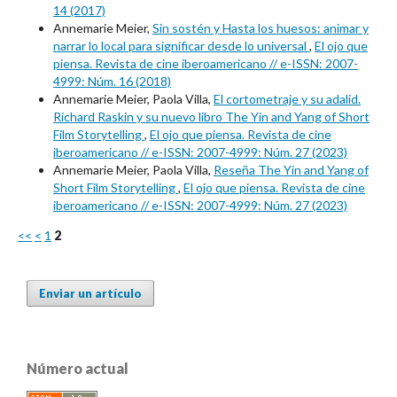
14 (2017)
Annemarie Meier,
Sin sostén y Hasta los huesos: animar y
narrar lo local para significar desde lo universal
,
El ojo que
piensa. Revista de cine iberoamericano // e-ISSN: 2007-
4999: Núm. 16 (2018)
Annemarie Meier, Paola Villa,
El cortometraje y su adalid.
Richard Raskin y su nuevo libro The Yin and Yang of Short
Film Storytelling
,
El ojo que piensa. Revista de cine
iberoamericano // e-ISSN: 2007-4999: Núm. 27 (2023)
Annemarie Meier, Paola Villa,
Reseña The Yin and Yang of
Short Film Storytelling
,
El ojo que piensa. Revista de cine
iberoamericano // e-ISSN: 2007-4999: Núm. 27 (2023)
<<
<
1
2
Enviar un artículo
Número actual