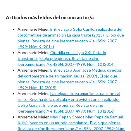
Artículos más leídos del mismo autor/a
Annemarie Meier,
Entrevista a Sofía Carillo, realizadora del
cortometraje de animación La casa triste (2013)
,
El ojo que
piensa. Revista de cine iberoamericano // e-ISSN: 2007-
4999: Núm. 9 (2014)
Annemarie Meier,
Cinefilia en el siglo XXI. Estado
transitorio
,
El ojo que piensa. Revista de cine
iberoamericano // e-ISSN: 2007-4999: Núm. 10 (2014)
Annemarie Meier,
Entrevista a Juan José Medina, director
del cortometraje de animación Jaulas (2009)
,
El ojo que
piensa. Revista de cine iberoamericano // e-ISSN: 2007-
4999: Núm. 11 (2015)
Annemarie Meier,
La delgada línea amarilla: situaciones al
límite. Reseña de la película y entrevista con el realizador
Celso García
,
El ojo que piensa. Revista de cine
iberoamericano // e-ISSN: 2007-4999: Núm. 13 (2016)
Annemarie Meier,
Mari Pepa y Somos Mari Pepa de Samuel
Kishi: jóvenes en un mundo cambiante
,
El ojo que piensa.
Revista de cine iberoamericano // e-ISSN: 2007-4999: Núm.