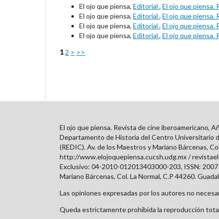
El ojo que piensa,
Editorial
,
El ojo que piensa.
El ojo que piensa,
Editorial
,
El ojo que piensa.
El ojo que piensa,
Editorial
,
El ojo que piensa.
El ojo que piensa,
Editorial
,
El ojo que piensa.
1
2
>
>>
El ojo que piensa. Revista de cine iberoamericano, A
Departamento de Historia del Centro Universitario d
(REDIC). Av. de los Maestros y Mariano Bárcenas, Col.
http://www.elojoquepiensa.cucsh.udg.mx / revistae
Exclusivo: 04-2010-012013403000-203, ISSN: 2007 –
Mariano Bárcenas, Col. La Normal, C.P 44260. Guadalaj
Las opiniones expresadas por los autores no necesari
Queda estrictamente prohibida la reproducción total 