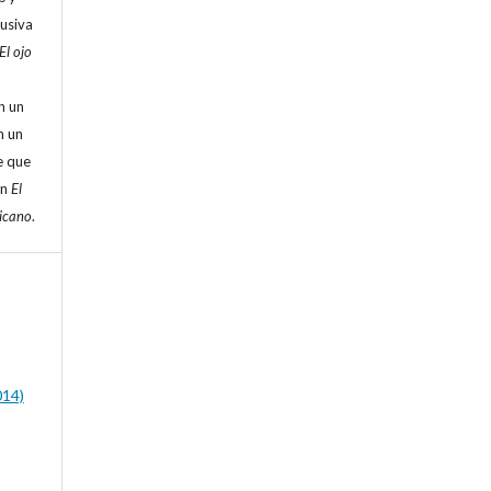
lusiva
El ojo
n un
n un
e que
en
El
ricano
.
014)