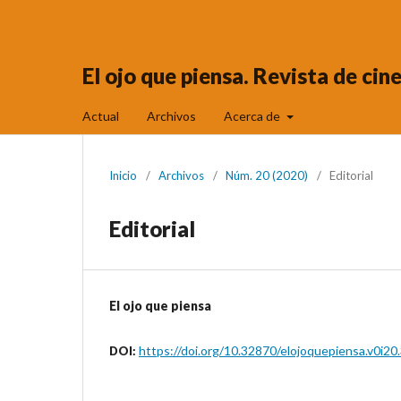
El ojo que piensa. Revista de ci
Actual
Archivos
Acerca de
Inicio
/
Archivos
/
Núm. 20 (2020)
/
Editorial
Editorial
El ojo que piensa
https://doi.org/10.32870/elojoquepiensa.v0i20
DOI: