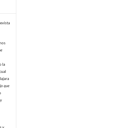
evista
chos
ne
o la
cual
lajara
ojo que
o
 y
s y