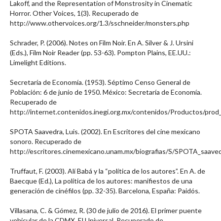
Lakoff, and the Representation of Monstrosity in Cinematic
Horror. Other Voices, 1(3). Recuperado de
http://www.othervoices.org/1.3/sschneider/monsters.php
Schrader, P. (2006). Notes on Film Noir. En A. Silver & J. Ursini
(Eds.), Film Noir Reader (pp. 53-63). Pompton Plains, EE.UU.:
Limelight Editions.
Secretaría de Economía. (1953). Séptimo Censo General de
Población: 6 de junio de 1950. México: Secretaría de Economía.
Recuperado de
http://internet.contenidos.inegi.org.mx/contenidos/Productos/pr
SPOTA Saavedra, Luis. (2002). En Escritores del cine mexicano
sonoro. Recuperado de
http://escritores.cinemexicano.unam.mx/biografias/S/SPOTA_saavedr
Truffaut, F. (2003). Alí Babá y la “política de los autores”. En A. de
Baecque (Ed.), La política de los autores: manifiestos de una
generación de cinéfilos (pp. 32-35). Barcelona, España: Paidós.
Villasana, C. & Gómez, R. (30 de julio de 2016). El primer puente
vehicular de la CDMX. El Universal. Recuperado de