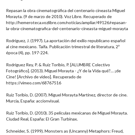
Repasan la obra cinematográfica del centenario cineasta Miguel
Morayta. (9 de marzo de 2010). Voz Libre. Recuperado de
http://hemeroteca.vozlibre.com/noticias/ampliar/49126/repasan-
la-obra-cinematografica-del-centenario-cineasta-miguel-morayta
Rodríguez, J. (1997). La aportación del exilio republicano español
al cine mexicano. Taifa. Publicación trimestral de literatura, 2ª
época (4), pp. 197-224.
Rodríguez Rey, P. & Ruiz Toribio, P. [ALUMBRE Colectivo
Fotográfico]. (2013). Miguel Morayta - ¿Y de la Vida qué?… ¡de
Cine! [Archivo de video]. Recuperado de
https://vimeo.com/68767516
Ruiz Toribio, D. (2007). Miguel Morayta Martínez, director de cine.
Murcia, España: accionvisual.
Ruiz Toribio, D. (2010). 35 películas mexicanas de Miguel Morayta.
Ciudad Real, España: El Gran Turbinax.
Schneider, S. (1999). Monsters as (Uncanny) Metaphors: Freud,