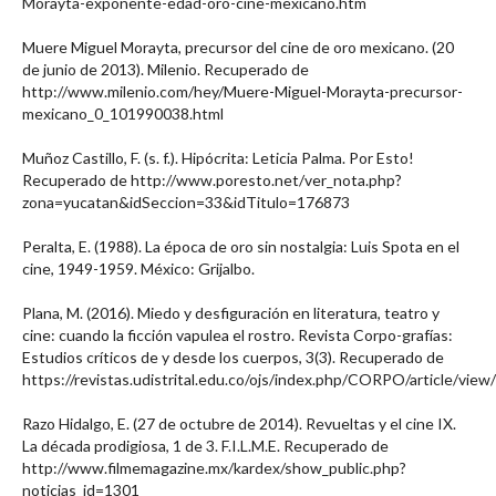
Morayta-exponente-edad-oro-cine-mexicano.htm
Muere Miguel Morayta, precursor del cine de oro mexicano. (20
de junio de 2013). Milenio. Recuperado de
http://www.milenio.com/hey/Muere-Miguel-Morayta-precursor-
mexicano_0_101990038.html
Muñoz Castillo, F. (s. f.). Hipócrita: Leticia Palma. Por Esto!
Recuperado de http://www.poresto.net/ver_nota.php?
zona=yucatan&idSeccion=33&idTitulo=176873
Peralta, E. (1988). La época de oro sin nostalgia: Luis Spota en el
cine, 1949-1959. México: Grijalbo.
Plana, M. (2016). Miedo y desfiguración en literatura, teatro y
cine: cuando la ficción vapulea el rostro. Revista Corpo-grafías:
Estudios críticos de y desde los cuerpos, 3(3). Recuperado de
https://revistas.udistrital.edu.co/ojs/index.php/CORPO/article/vi
Razo Hidalgo, E. (27 de octubre de 2014). Revueltas y el cine IX.
La década prodigiosa, 1 de 3. F.I.L.M.E. Recuperado de
http://www.filmemagazine.mx/kardex/show_public.php?
noticias_id=1301