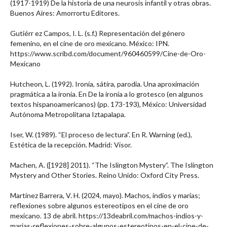
(1917-1919) De la historia de una neurosis infantil y otras obras.
Buenos Aires: Amorrortu Editores.
Gutiérr ez Campos, I. L. (s.f.) Representación del género
femenino, en el cine de oro mexicano. México: IPN.
https://www.scribd.com/document/960460599/Cine-de-Oro-
Mexicano
Hutcheon, L. (1992). Ironía, sátira, parodia. Una aproximación
pragmática a la ironía. En De la ironía a lo grotesco (en algunos
textos hispanoamericanos) (pp. 173-193), México: Universidad
Autónoma Metropolitana Iztapalapa.
Iser, W. (1989). “El proceso de lectura”. En R. Warning (ed.),
Estética de la recepción. Madrid: Visor.
Machen, A. ([1928] 2011). “The Islington Mystery”. The Islington
Mystery and Other Stories. Reino Unido: Oxford City Press.
Martínez Barrera, V. H. (2024, mayo). Machos, indios y marías;
reflexiones sobre algunos estereotipos en el cine de oro
mexicano. 13 de abril. https://13deabril.com/machos-indios-y-
marias-reflexiones-sobre-algunos-estereotipos-en-el-cine-de-