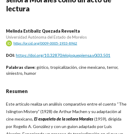
lectura
Melinda Estíbaliz Quezada Revuelta
Universidad Autónoma del Estado de Morelos
https://orcid.org/0009-0005-1933-8962
https://doi.org/10.32870/elojoquepiensa.v0i33.501
DOI:
gótico, tropicalización, cine mexicano, terror,
Palabras clave:
siniestro, humor
Resumen
Este artículo realiza un análisis comparativo entre el cuento “The
Islington Mistery” (1928) de Arthur Machen y su adaptación al
cine mexicano,
El esqueleto de la señora Morales
(1959), dirigida
por Rogelio A. González y con un guion adaptado por Luis
Alcoriza. Exponiendo un proceso de tropicalización en el que un