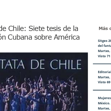
e Chile: Siete tesis de la 
Más c
ón Cubana sobre América 
Sitges 2
del fantá
Martes, A
Visto 71
Editorial
Martes, 
Visto 69
Mujeres 
México. 
Martes, 