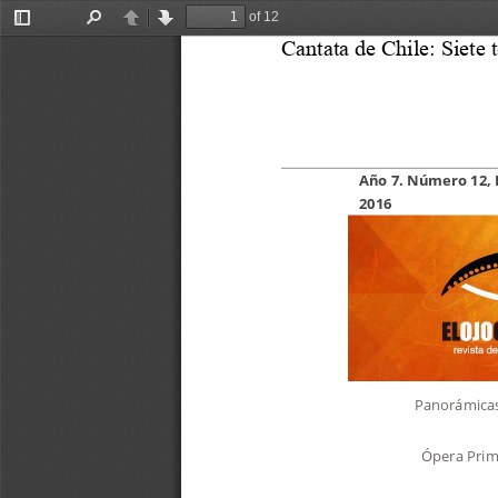
of 12
Toggle
Find
Previous
Next
Cantata de Chile: Siete
Sidebar
Año 7. Número 12, E
2016
Panorámica
Ópera Pri