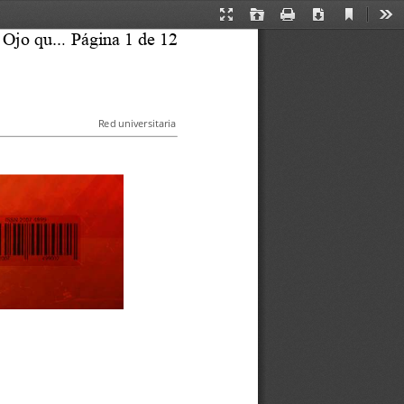
Current
Presentation
Open
Print
Download
Too
 Ojo qu
...
Página 
1
 de 
12
View
Mode
Red universitaria