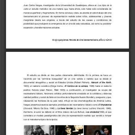
Los  hijos  de  la 
Juan  Carlos Vargas,  investigador  de  la Universidad de  Guadalajara,  ofrece en 
calle
un  estudio  metódico  de  una  materia  que,  hasta  ahora,  solo  había  sido  considerada  de 
manera superficial y fragmentaria. En forma concisa
y clara, se aborda en este trabajo del cine 
iberoamericano  el  proceso  de  representación  realista  sobre  niños,  adolescentes  y  jóvenes 
marginales  desde  sus  orígenes,  a  través  del  estudio  de  las  causas  y  condiciones  de 
posibilidad que produjeron la emergenci
a de un cine de esta naturaleza, así como su posterior 
expansión y transformaciones actuales. 
El ojo que piensa. Revista de cine 
iberoamericano, año 4
, núm.8
El  estudio  se  divide  en  tres  partes  claramente  delimitadas.  En  la  primera  se  hace  un 
recorrido  por  las  “primeras  búsquedas”  de  un  cine  verista  o  realista  q
ue  va  desde  el 
Nanook  of  the  North
documental  etnográfico  y  social  en  Estados  Unidos  (Robert  Flaherty, 
, 
El  hombre  de  la  cámara
1922),  el  realismo  soviético  (Dziga  Vertov, 
,  1929)  hasta  el  realismo 
Toni
poético  francés  (Jean  Renoir, 
,  1935);  a  continuación,  e
l  investigador  se  ocupa  del 
neorrealismo  italiano,  fenómeno  artístico  profundamente  enraizado  en  la  cotidiana  y  dolorosa 
realidad política y social de Italia en los años de la Segunda Guerra Mundial y posguerra y que, 
rebasando  las  fronteras  de  su  país  nat
al,  influyó  en  las  cinematografías  de  América  Latina. 
El limpiabotas
Vargas presenta presencia ejemplos prototípicos del neorrealismo italiano como 
Sciuscià
La  tierra  tiembla
La  terra  trema,
(
,  Vittorio  De  Sica,  1946)  y 
(
Luchino  Visconti,  1948). 
Los  olvidados
Asimismo,  e
l  autor  se  detiene  en  el  filme  clásico  de  Luis  Buñuel, 
(1950),  al  que 
considera  un  modelo  paradigmático  del  cine  de  representación  realista  que  vendrá  a  romper 
con el melodrama típico de la época. 