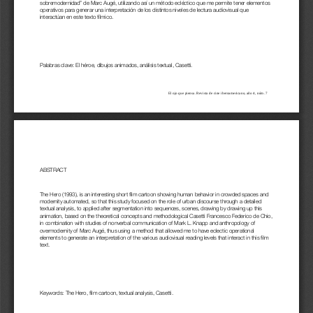
sobremodernidad” de Marc Augé, utilizando así un método ecléctico que me permite tener elementos 
operativos para generar una interpretación de los distintos niveles de lectura audiovisual qu
e 
interactúan en este texto fílmico.
Palabras clave: El héroe, dibujos animados, análisis textual, Casetti.
El ojo que 
piensa. Revis
ta de cine iberoamericano, año 4
, núm. 7
ABSTRACT
The Hero (1993), is an interesting short film cartoon showing human behavior in crowded spaces and 
modernity automated, so that thi
s study focused on the role of urban discourse through a detailed 
textual analysis, to applied after segmentation into sequences, scenes, drawing by drawing up this 
animation, based on the theoretical concepts and methodological Casetti Francesco Federico 
de Chio, 
in combination with studies of nonverbal communication of Mark L. Knapp and anthropology of 
overmodernity of Marc Augé, thus using a method that allowed me to have eclectic operational 
elements to generate an interpretation of the various audiovis
ual reading levels that interact in this film 
text.
Keywords: The Hero, film cartoon, textual analysis, Casetti.