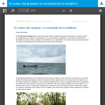
El vuelco del granjero: la voracidad de la metáfora